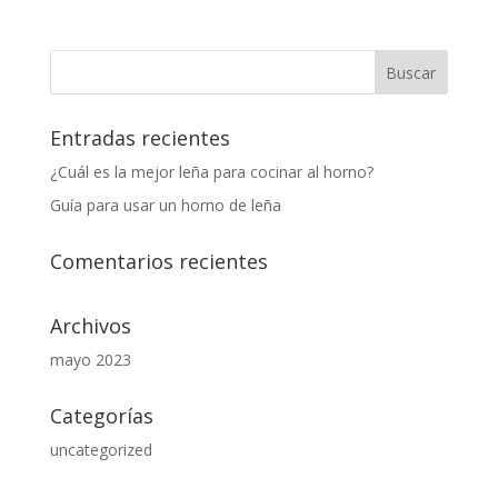
precio
precio
original
actual
era:
es:
$12,764.00.
$11,099.00.
Entradas recientes
¿Cuál es la mejor leña para cocinar al horno?
Guía para usar un horno de leña
Comentarios recientes
Archivos
mayo 2023
Categorías
uncategorized