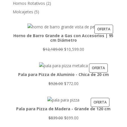
productos
2
Hornos Rotativos
2
productos
5
Molcajetes
5
productos
PRODUC
OFERTA
Horno de Barro Grande a Gas con Accesorios | 95
EN
cm Diámetro
OFERTA
El
El
$
12,189.00
$
10,599.00
precio
precio
original
actual
PRODUCTO
OFERTA
era:
es:
Pala para Pizza de Aluminio - Chica de 20 cm
EN
$12,189.00.
$10,599.00.
OFERTA
El
El
$
926.00
$
772.00
precio
precio
original
actual
PRODUCTO
OFERTA
era:
es:
Pala para Pizza de Madera - Grande de 120 cm
EN
$926.00.
$772.00.
OFERTA
El
El
$
839.00
$
699.00
precio
precio