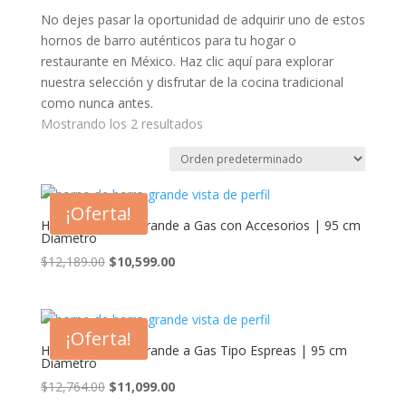
No dejes pasar la oportunidad de adquirir uno de estos
hornos de barro auténticos para tu hogar o
restaurante en México. Haz clic aquí para explorar
nuestra selección y disfrutar de la cocina tradicional
como nunca antes.
Mostrando los 2 resultados
¡Oferta!
Horno de Barro Grande a Gas con Accesorios | 95 cm
Diámetro
El
El
$
12,189.00
$
10,599.00
precio
precio
original
actual
era:
es:
¡Oferta!
$12,189.00.
$10,599.00.
Horno de Barro Grande a Gas Tipo Espreas | 95 cm
Diámetro
El
El
$
12,764.00
$
11,099.00