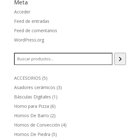
Meta
Acceder
Feed de entradas
Feed de comentarios
WordPress.org
Buscar
5
ACCESORIOS
5
productos
3
Asadores cerámicos
3
productos
1
Básculas Digitales
1
producto
6
Horno para Pizza
6
productos
2
Hornos De Barro
2
productos
4
Hornos de Convección
4
productos
5
Hornos De Piedra
5