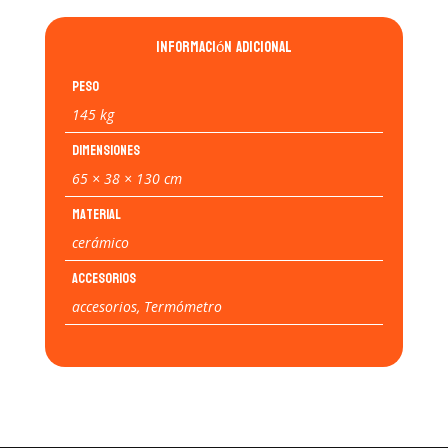
Información adicional
Peso
145 kg
Dimensiones
65 × 38 × 130 cm
Material
cerámico
Accesorios
accesorios, Termómetro