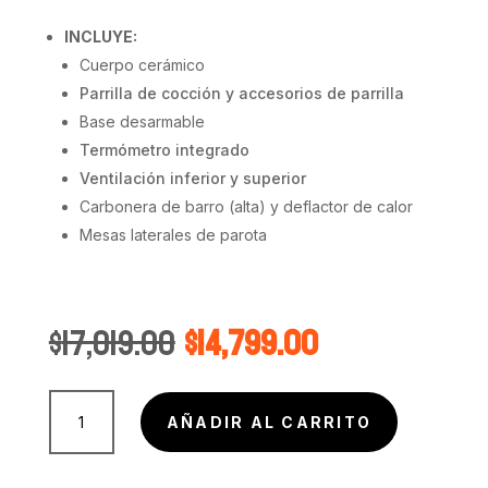
INCLUYE:
Cuerpo cerámico
Parrilla de cocción y accesorios de parrilla
Base desarmable
Termómetro integrado
Ventilación inferior y superior
Carbonera de barro (alta) y deflactor de calor
Mesas laterales de parota
El
El
$
17,019.00
$
14,799.00
precio
precio
original
actual
Asador
era:
es:
Cerámico
$17,019.00.
$14,799.00.
AÑADIR AL CARRITO
|
Kamado