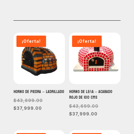
¡Oferta!
¡Oferta!
Horno De Piedra – Ladrillado
Horno de Leña – Acabado
Rojo de 100 cms
El
$
43,699.00
El
$
43,699.00
El
precio
$
37,999.00
El
precio
$
37,999.00
precio
original
precio
original
actual
era:
actual
era:
es:
$43,699.00.