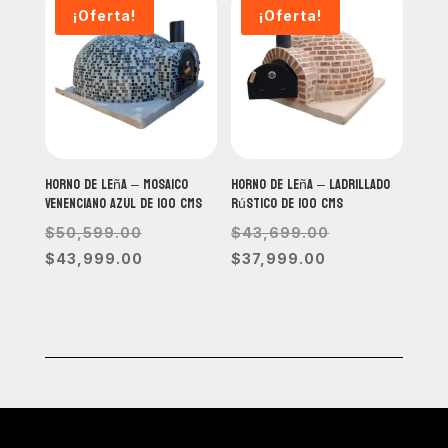
es:
$43,699.00.
¡Oferta!
¡Oferta!
$37,999.00.
$37,999.00.
Horno de Leña – Mosaico
Horno De Leña – Ladrillado
Venenciano Azul de 100 cms
Rústico de 100 cms
El
El
$
50,599.00
$
43,699.00
precio
El
El
precio
$
43,999.00
$
37,999.00
original
precio
precio
original
era:
actual
actual
era:
$50,599.00.
es:
es:
$43,699.00.
$43,999.00.
$37,999.00.