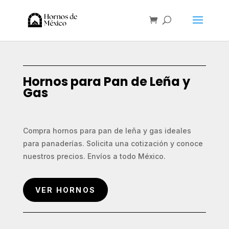
Hornos para Pan de Leña y
Gas
Compra hornos para pan de leña y gas ideales
para panaderías. Solicita una cotización y conoce
nuestros precios. Envíos a todo México.
VER HORNOS